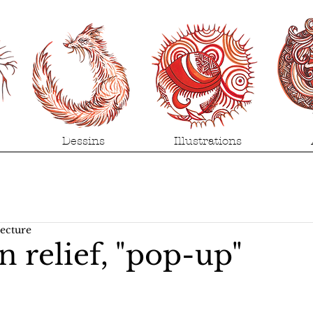
Dessins
Illustrations
lecture
n relief, "pop-up"