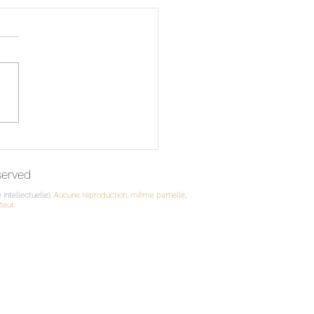
ptures en papier
eserved
 intellectuelle).
Aucune reproduction, même partielle
,
uteur
.