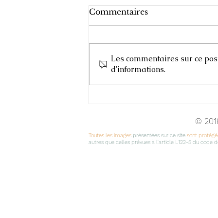
Commentaires
Les commentaires sur ce post 
d'informations.
Cours d'Arts Plastiques,
2025-2026
© 201
Toutes les images
présentées sur ce site
sont protégée
autres que celles prévues à l'article L122-5 du code de