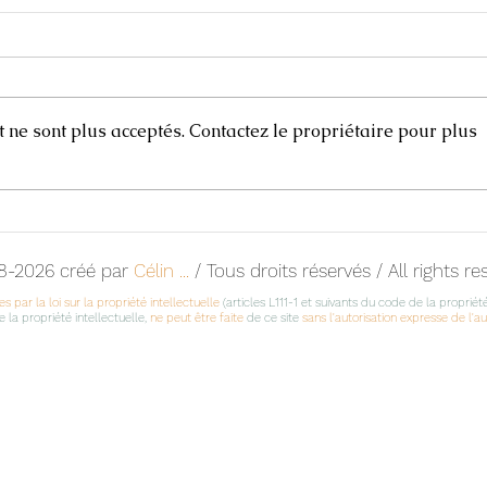
ne sont plus acceptés. Contactez le propriétaire pour plus
Carnets de voyages
Scul
8-2026 créé par
Célin ...
/ Tous droits réservés / All rights r
s par la loi sur la propriété intellectuelle
(articles L111-1 et suivants du code de la propriété
 la propriété intellectuelle,
ne peut être faite
de ce site
sans l'autorisation expresse de l'a