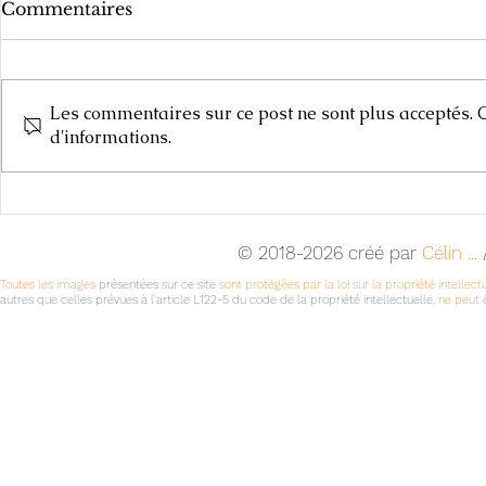
Commentaires
Les commentaires sur ce post ne sont plus acceptés. C
Carnets de
d'informations.
Cours d'Arts Plastiques,
2025-2026
© 2018-2026 créé par
Célin ...
/
Toutes les images
présentées sur ce site
sont protégées par la loi sur la propriété intellect
autres que celles prévues à l'article L122-5 du code de la propriété intellectuelle,
ne peut ê