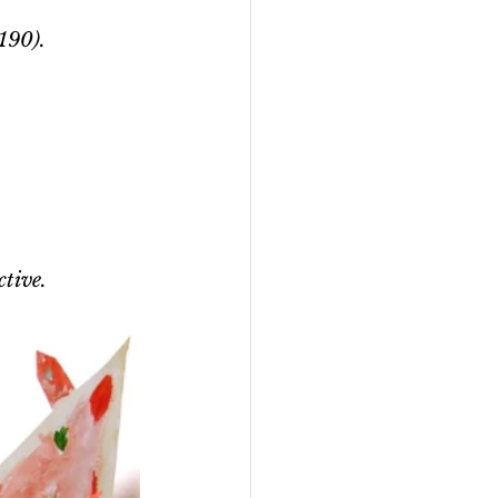
6190).
ctive.