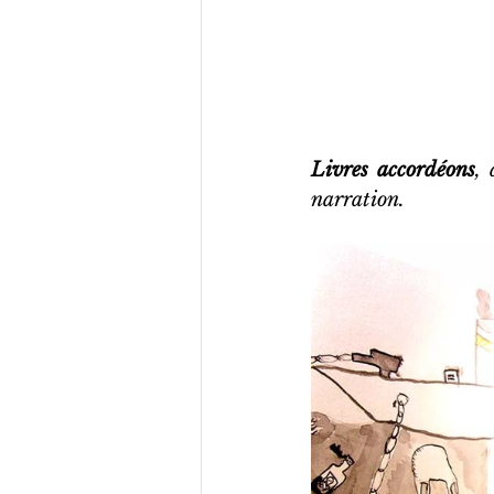
Livres accordéons
, 
narration.