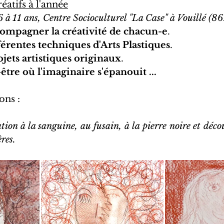
éatifs à l'année
6 à 11 ans, Centre Socioculturel "La Case" à Vouillé (8
ompagner la créativité de chacun-e
. 
férentes techniques d'Arts Plastiques
.
ojets artistiques originaux
.
re où l'imaginaire s'épanouit ...
ons : 
ation à la sanguine, au fusain, à la pierre noire et décou
res.