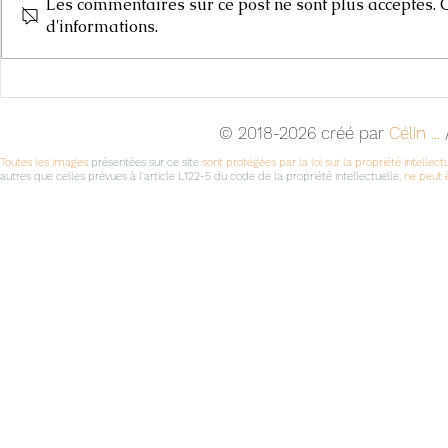
Les commentaires sur ce post ne sont plus acceptés. C
Carnets de
d'informations.
Cours d'Arts Plastiques,
2025-2026
© 2018-2026 créé par
Célin ...
/
Toutes les images
présentées sur ce site
sont protégées par la loi sur la propriété intellect
autres que celles prévues à l'article L122-5 du code de la propriété intellectuelle,
ne peut ê