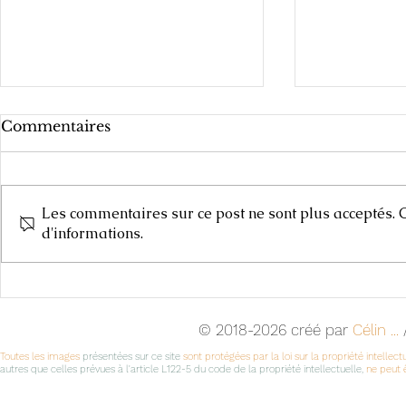
Commentaires
Les commentaires sur ce post ne sont plus acceptés. C
Carnets de
d'informations.
Cours d'Arts Plastiques,
2025-2026
© 2018-2026 créé par
Célin ...
/
Toutes les images
présentées sur ce site
sont protégées par la loi sur la propriété intellect
autres que celles prévues à l'article L122-5 du code de la propriété intellectuelle,
ne peut ê