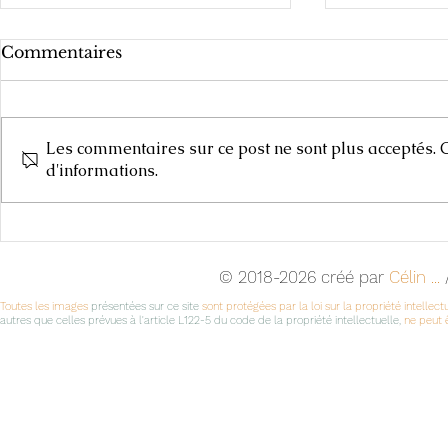
Commentaires
Les commentaires sur ce post ne sont plus acceptés. C
Carnets de
d'informations.
Cours d'Arts Plastiques,
2025-2026
© 2018-2026 créé par
Célin ...
/
Toutes les images
présentées sur ce site
sont protégées par la loi sur la propriété intellect
autres que celles prévues à l'article L122-5 du code de la propriété intellectuelle,
ne peut ê