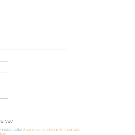
ptures en papier
eserved
 intellectuelle).
Aucune reproduction, même partielle
,
uteur
.