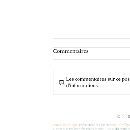
Commentaires
Les commentaires sur ce post 
d'informations.
Cours d'Arts Plastiques,
2025-2026
© 201
Toutes les images
présentées sur ce site
sont protégée
autres que celles prévues à l'article L122-5 du code de