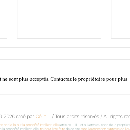
ne sont plus acceptés. Contactez le propriétaire pour plus
Carnets de voyages
Scul
8-2026 créé par
Célin ...
/ Tous droits réservés / All rights r
s par la loi sur la propriété intellectuelle
(articles L111-1 et suivants du code de la propriété
 la propriété intellectuelle,
ne peut être faite
de ce site
sans l'autorisation expresse de l'a