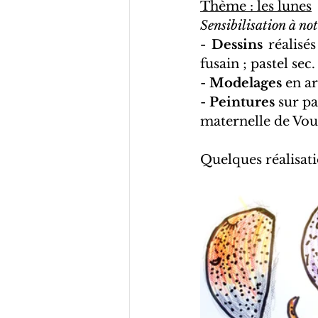
Thème : les lunes
Sensibilisation à not
- Dessins
 réalisé
fusain ; pastel sec.
- 
Modelages
 en a
- 
Peintures
 sur pa
maternelle de Voui
Quelques réalisati