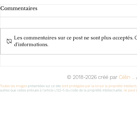
Commentaires
Les commentaires sur ce post ne sont plus acceptés. C
Carnets de
d'informations.
Cours d'Arts Plastiques,
2025-2026
© 2018-2026 créé par
Célin ...
/
Toutes les images
présentées sur ce site
sont protégées par la loi sur la propriété intellect
autres que celles prévues à l'article L122-5 du code de la propriété intellectuelle,
ne peut ê