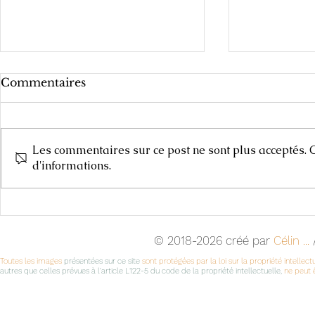
Commentaires
Les commentaires sur ce post ne sont plus acceptés. C
Carnets de
d'informations.
Cours d'Arts Plastiques,
2025-2026
© 2018-2026 créé par
Célin ...
/
Toutes les images
présentées sur ce site
sont protégées par la loi sur la propriété intellect
autres que celles prévues à l'article L122-5 du code de la propriété intellectuelle,
ne peut ê