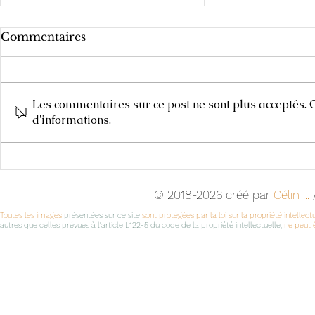
Commentaires
Les commentaires sur ce post ne sont plus acceptés. C
Carnets de
d'informations.
Cours d'Arts Plastiques,
2025-2026
© 2018-2026 créé par
Célin ...
/
Toutes les images
présentées sur ce site
sont protégées par la loi sur la propriété intellect
autres que celles prévues à l'article L122-5 du code de la propriété intellectuelle,
ne peut ê